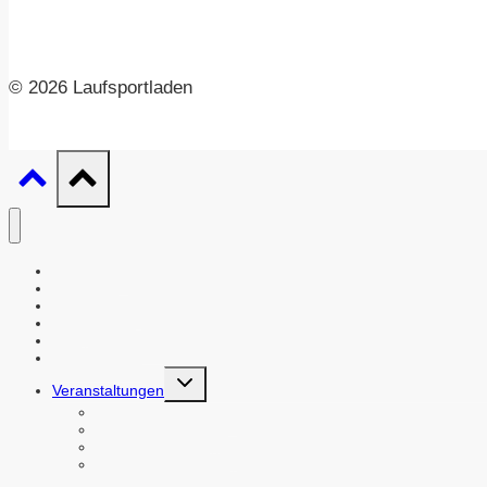
© 2026 Laufsportladen
Leistungen
Sortiment
Unser Laden
Unser Team
Analysezentrum
News & Infos
Untermenü
Veranstaltungen
umschalten
Seminare und Kurse
Fortlaufende Kurse
Laufveranstaltungen
Partnerveranstaltungen